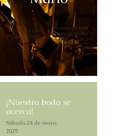
Templo de los
Sábado 24 de
Dominicos, Sn. Fco.
mayo, 2025
del Rincón, Gto.
¡Nuestra boda se
acerca!
Sábado 24 de mayo,
2025