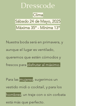
Dresscode
Clima
Sábado 24 de Mayo, 2025
Máxima 35° - Mínima 13°
Nuestra boda será en primavera, y
aunque el lugar es ventilado,
queremos que estén cómodos y
frescos para
disfrutar al máximo.
Para las
mujeres
, sugerimos un
vestido midi o cocktail, y para los
hombres
, un traje con o sin corbata
está más que perfecto.